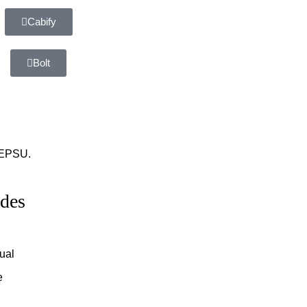
Cabify
Bolt
 FEPSU.
ides
ual
e