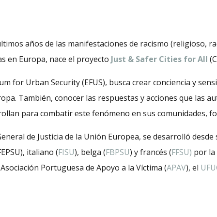
ltimos años de las manifestaciones de racismo (religioso, ra
as en Europa, nace el proyecto
Just & Safer Cities for All
(
rum for Urban Security (EFUS), busca crear conciencia y sensib
ropa. También, conocer las respuestas y acciones que las a
rollan para combatir este fenómeno en sus comunidades, fort
 General de Justicia de la Unión Europea, se desarrolló desd
EPSU), italiano (
FISU
), belga (
FBPSU
) y francés (
FFSU)
por la
 Asociación Portuguesa de Apoyo a la Víctima (
APAV
), el
UFU