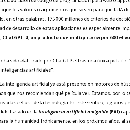
 la elaboración de código de programación para web o app, 
 aquellos valores o argumentos que sirven para que la IA de
, en otras palabras, 175.000 millones de criterios de decis
dad de desarrollo de estas aplicaciones es especialmente im
a,
ChatGPT-4, un producto que multiplicaría por 600 el v
do ha sido elaborado por ChatGTP-3 tras una única petición:
nteligencias artificiales”.
 La inteligencia artificial ya está presente en motores de b
tmos que nos recomiendan qué película ver. Estamos, por lo 
erivadas del uso de la tecnología. En este sentido, algunos p
elo basado en la
inteligencia artificial amigable
(FAI)
capa
ara la humanidad. Irónicamente, en los próximos años, al s