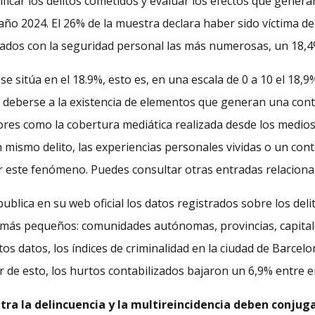
ficar los delitos cometidos y evaluar los efectos que genera
ño 2024. El 26% de la muestra declara haber sido víctima de
nados con la seguridad personal las más numerosas, un 18,4
se sitúa en el 18.9%, esto es, en una escala de 0 a 10 el 18
e deberse a la existencia de elementos que generan una cont
ores como la cobertura mediática realizada desde los medios
mismo delito, las experiencias personales vividas o un conte
 este fenómeno. Puedes consultar otras entradas relacionad
 publica en su web oficial los datos registrados sobre los de
s más pequeños: comunidades autónomas, provincias, capital
tos datos, los índices de criminalidad en la ciudad de Barcel
r de esto, los hurtos contabilizados bajaron un 6,9% entre 
ntra la delincuencia y la multireincidencia deben conjug