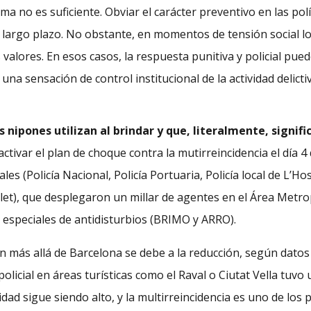
a no es suficiente. Obviar el carácter preventivo en las polí
largo plazo. No obstante, en momentos de tensión social los
alores. En esos casos, la respuesta punitiva y policial pued
a sensación de control institucional de la actividad delictiv
nipones utilizan al brindar y que, literalmente, signific
tivar el plan de choque contra la mutirreincidencia el día 4 
les (Policía Nacional, Policía Portuaria, Policía local de L’H
let), que desplegaron un millar de agentes en el Área Metr
especiales de antidisturbios (BRIMO y ARRO).
 más allá de Barcelona se debe a la reducción, según datos d
olicial en áreas turísticas como el Raval o Ciutat Vella tuvo
lidad sigue siendo alto, y la multirreincidencia es uno de lo