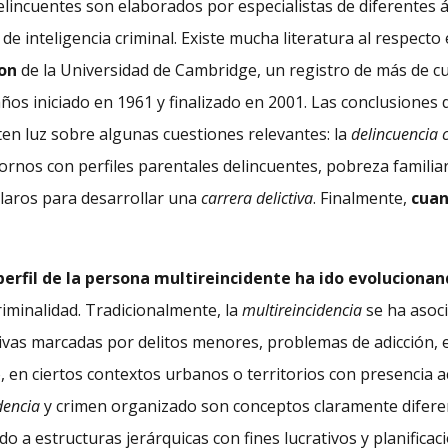
elincuentes son elaborados por especialistas de diferentes
 de inteligencia criminal. Existe mucha literatura al respecto
ton
de la Universidad de Cambridge, un registro de más de cu
ños iniciado en 1961 y finalizado en 2001. Las conclusiones
ten luz sobre algunas cuestiones relevantes: la
delincuencia 
rnos con perfiles parentales delincuentes, pobreza familiar,
claros para desarrollar una
carrera delictiva
. Finalmente,
cuan
perfil de la persona multireincidente ha ido evoluciona
iminalidad. Tradicionalmente, la
multireincidencia
se ha asoci
ctivas marcadas por delitos menores, problemas de adicción, ex
 en ciertos contextos urbanos o territorios con presencia ac
dencia
y crimen organizado son conceptos claramente diferen
do a estructuras jerárquicas con fines lucrativos y planificac