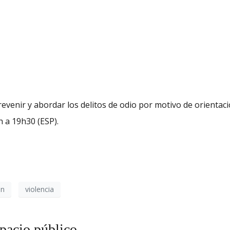
revenir y abordar los delitos de odio por motivo de orientac
h a 19h30 (ESP).
ón
violencia
spacio público