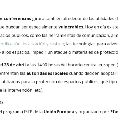
de conferencias
girará también alrededor de las utilidades 
 que puedan ser especialmente
vulnerables
. Hoy en día exis
cios públicos, como las herramientas de comunicación, alma
ntificación, localización y rastreo
; las tecnologías para adver
o a los espacios, impedir un ataque o materiales de protecci
 el
28 de abril
a las 14.00 horas del horario central europeo 
enfrentan las
autoridades locales
cuando deciden adoptarlas
utilizadas para la protección de espacios públicos, qué tipo 
 la intervención, etc.).
es
el programa ISFP de la
Unión Europea
y organizado por
Efu