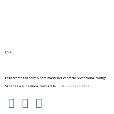
MANIFIESTO
RECURSOS
CONTACTO
EMAIL
info@fepsu.es
Utilizaremos tu correo para mantener contacto profesional contigo.
Si tienes alguna duda, consulta la
Política de Privacidad
.